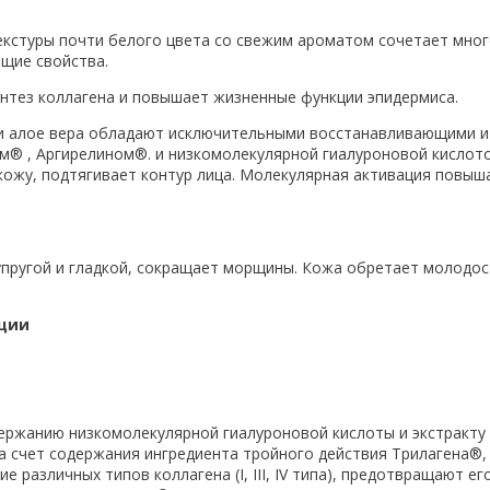
текстуры почти белого цвета со свежим ароматом сочетает мно
щие свойства.
интез коллагена и повышает жизненные функции эпидермиса.
 и алое вера обладают исключительными восстанавливающими и
м® , Аргирелином®. и низкомолекулярной гиалуроновой кислот
кожу, подтягивает контур лица. Молекулярная активация повыш
упругой и гладкой, сокращает морщины. Кожа обретает молодос
ации
ржанию низкомолекулярной гиалуроновой кислоты и экстракту Ал
а счет содержания ингредиента тройного действия Трилагена®,
 различных типов коллагена (I, III, IV типа), предотвращают е