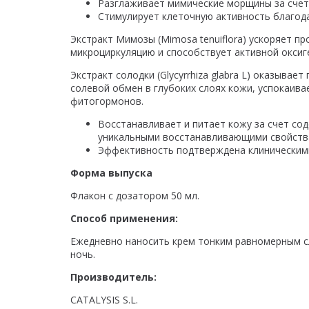
Разглаживает мимические морщины за счет
Стимулирует клеточную активность благод
Экстракт Мимозы (Mimosa tenuiflora) ускоряет п
микроциркуляцию и способствует активной оксиг
Экстракт солодки (Glycyrrhiza glabra L) оказыв
солевой обмен в глубоких слоях кожи, успокаив
фитогормонов.
Восстанавливает и питает кожу за счет со
уникальными восстанавливающими свойства
Эффективность подтверждена клиническими
Форма выпуска
Флакон с дозатором 50 мл.
Способ применения:
Ежедневно наносить крем тонким равномерным сл
ночь.
Производитель:
CATALYSIS S.L.