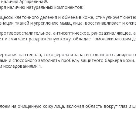
 наличия Аргирелина®.
аря наличию натуральных компонентов:
роцессы клеточного деления и обмена в коже, стимулирует синте
енации тканей и укреплению мышц лица, восстанавливает и ожи
ает противовоспалительное, антисептическое, ранозаживляющее, 
ает и смягчает раздраженную кожу, обладает омолаживающим д
держания пантенола, токоферола и запатентованного липидного
ми и способного заполнять пробелы защитного барьера кожи.
 исследованиями 1.
оем на очищенную кожу лица, включая область вокруг глаз и ш