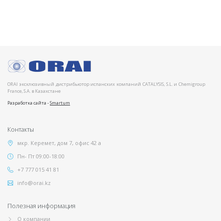
ORAI эксклюзивный дистрибьютор испанских компаний CATALYSIS, S.L. и Chemigroup
France, S.A. в Казахстане
Разработка сайта -
Smartum
Контакты
мкр. Керемет, дом 7, офис 42 а
Пн- Пт 09:00-18:00
+7 777 015 41 81
info@orai.kz
Полезная информация
О компании