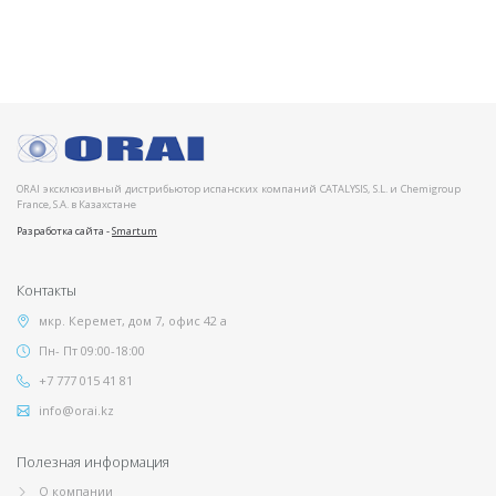
ORAI эксклюзивный дистрибьютор испанских компаний CATALYSIS, S.L. и Chemigroup
France, S.A. в Казахстане
Разработка сайта -
Smartum
Контакты
мкр. Керемет, дом 7, офис 42 а
Пн- Пт 09:00-18:00
+7 777 015 41 81
info@orai.kz
Полезная информация
О компании