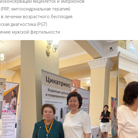
иоконсервации яйцеклеток и эмбрионов
(PRP, митохондриальная терапия)
 в лечении возрастного бесплодия
кая диагностика (PGT)
шению мужской фертильности