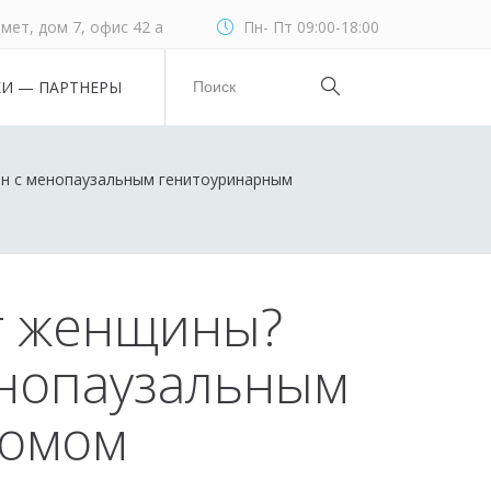
мет, дом 7, офис 42 а
Пн- Пт 09:00-18:00
КИ — ПАРТНЕРЫ
ин с менопаузальным генитоуринарным
ат женщины?
енопаузальным
ромом