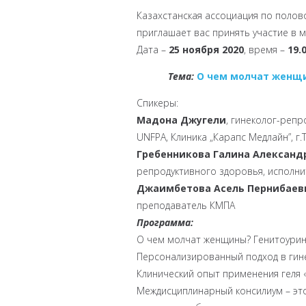
Казахстанская ассоциация по полов
приглашает вас принять участие в 
Дата –
25 ноября 2020
, время –
19.
Тема:
О чем молчат женщ
Спикеры:
Мадона Джугели
, гинеколог-репр
UNFPA, Клиника „Карапс Медлайн”, г.
Гребенникова Галина Александ
репродуктивного здоровья, исполни
Джаимбетова Асель Пернибаев
преподаватель КМПА
Программа:
О чем молчат женщины? Генитоурин
Персонализированный подход в гине
Клинический опыт применения геля 
Междисциплинарный консилиум – это