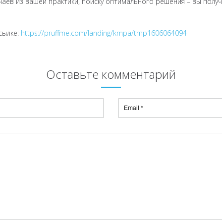
аев из вашей практики, поиску оптимального решения – вы полу
сылке:
https://pruffme.com/landing/kmpa/tmp1606064094
Оставьте комментарий