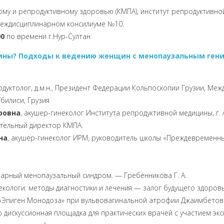
ому и репродуктивному здоровью (КМПА), институт репродуктивно
междисциплинарном консилиуме №10.
00
по времени г.Нур-Султан
ины? Подходы к ведению женщин с менопаузальным ген
одуктолог, д.м.н., Президент Федерации Кольпоскопии Грузии, Меж
Тбилиси, Грузия
ровна
, акушер-гинеколог Института репродуктивной медицины, г. 
тельный директор КМПА.
на
, акушер-гинеколог ИРМ, руководитель школы «Преждевременны
арный менопаузальный синдром. — Гребенникова Г. А.
кологи: методы диагностики и лечения — залог будущего здоров
«Эпиген Монодоза» при вульвовагинальной атрофии Джаимбетова
 дискуссионная площадка для практических врачей с участием экс