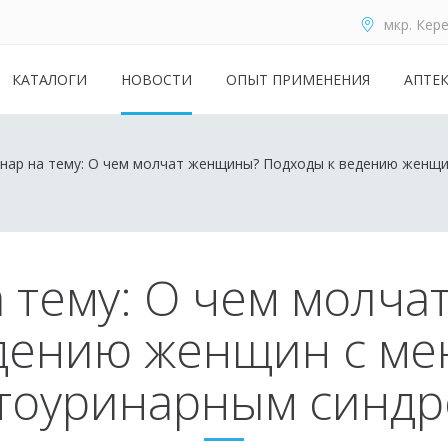
мкр. Кере
КАТАЛОГИ
НОВОСТИ
ОПЫТ ПРИМЕНЕНИЯ
АПТЕ
нар на тему: О чем молчат женщины? Подходы к ведению женщ
 тему: О чем молч
дению женщин с м
тоуринарным синд