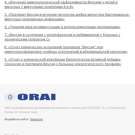
4. «Изучение иммунологической эффективности Виусида у детей и
взрослых с вирусными гепатитами А и В»
5. «Препарат Виусид в лечении патологии шейки матки при бактериально-
вирусных генитальных инфекциях»
6. «Терапия рака антивирусными и антиоксидантными препаратами»
7. «Виусид в сочетании с интерфероном и рибавирином у больных с
хроническим гепатитом С»
8. «Отчет клинических испытаний препарата "Виусид" при
иммунопрофилактике гнойных осложнений в абдоминальной хирургии»
9. «Отчет о клинической апробации биологически активной добавки
Онкоксин и препарата Виусид у больных онкологического профиля»
ORAI эксклюзивный дистрибьютор испанских компаний CATALYSIS, S.L. и Chemigroup
France, S.A. в Казахстане
Разработка сайта -
Smartum