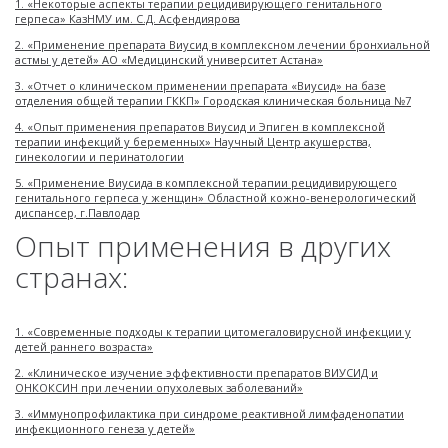
1. «Некоторые аспекты терапии рецидивирующего генитального
герпеса» КазНМУ им. С.Д. Асфендиярова
2. «Применение препарата Виусид в комплексном лечении бронхиальной
астмы у детей» АО «Медицинский университет Астана»
3. «Отчет о клиническом применении препарата «Виусид» на базе
отделения общей терапии ГККП» Городская клиническая больница №7
4. «Опыт применения препаратов Виусид и Эпиген в комплексной
терапии инфекций у беременных» Научный Центр акушерства,
гинекологии и перинатологии
5. «Применение Виусида в комплексной терапии рецидивирующего
генитального герпеса у женщин» Областной кожно-венерологический
диспансер, г.Павлодар
Опыт применения в других
странах:
1. «Современные подходы к терапии цитомегаловирусной инфекции у
детей раннего возраста»
2. «Клиническое изучение эффективности препаратов ВИУСИД и
ОНКОКСИН при лечении опухолевых заболеваний»
3. «Иммунопрофилактика при синдроме реактивной лимфаденопатии
инфекционного генеза у детей»